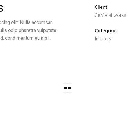
s
Client:
CeMetal works
cing elit. Nulla accumsan
culis odio pharetra vulputate
Category:
 id, condimentum eu nisl.
Industry