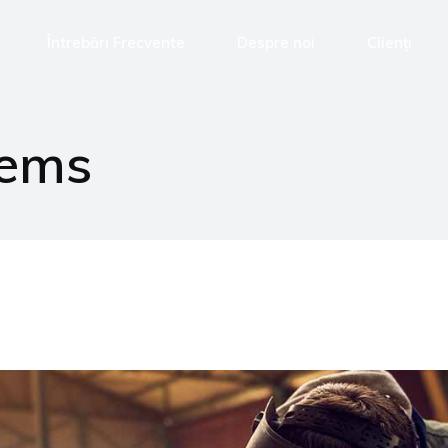
Întrebări Frecvente
Despre noi
Clienți
tems