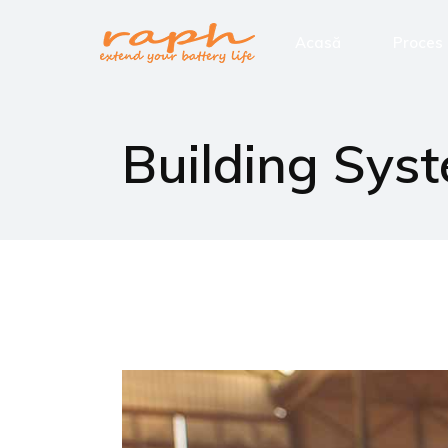
Acasă
Proces
Building Sys