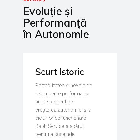
Evoluție și
Performanță
în Autonomie
Scurt Istoric
Portabilitatea și nevoia de
instrumente performante
au pus accent pe
creșterea autonomiei și a
ciclurilor de funcționare.
Raph Service a apărut
pentru a răspunde