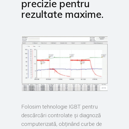
precizie pentru
rezultate maxime.
Folosim tehnologie IGBT pentru
descărcări controlate și diagnoză
computerizată, obținând curbe de